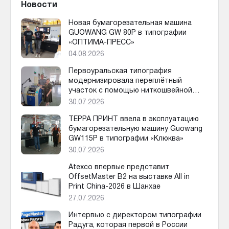
Новости
Новая бумагорезательная машина
GUOWANG GW 80P в типографии
«ОПТИМА-ПРЕСС»
04.08.2026
Первоуральская типография
модернизировала переплётный
участок с помощью ниткошвейной
машины SX-340DP
30.07.2026
ТЕРРА ПРИНТ ввела в эксплуатацию
бумагорезательную машину Guowang
GW115P в типографии «Клюква»
30.07.2026
Atexco впервые представит
OffsetMaster B2 на выставке All in
Print China-2026 в Шанхае
27.07.2026
Интервью с директором типографии
Радуга, которая первой в России